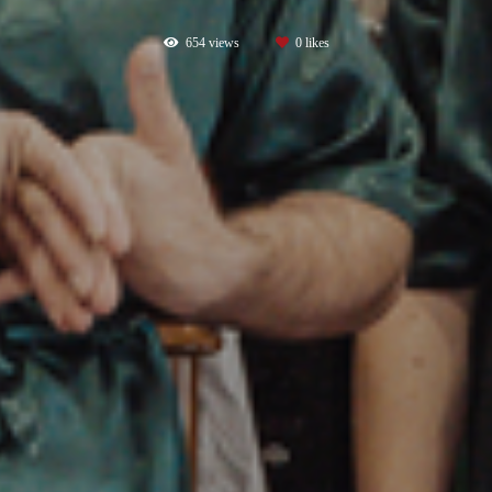
654
views
0
likes