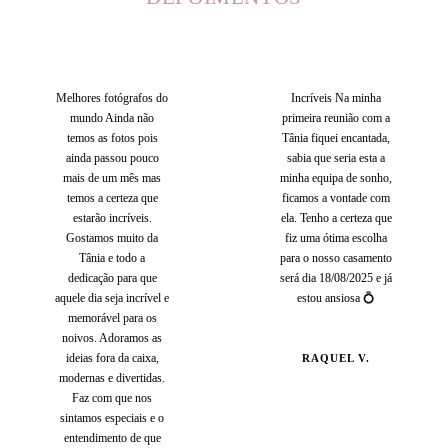
Melhores fotógrafos do
Incríveis Na minha
mundo Ainda não
primeira reunião com a
temos as fotos pois
Tânia fiquei encantada,
ainda passou pouco
sabia que seria esta a
mais de um mês mas
minha equipa de sonho,
temos a certeza que
ficamos a vontade com
estarão incríveis.
ela. Tenho a certeza que
Gostamos muito da
fiz uma ótima escolha
Tânia e todo a
para o nosso casamento
dedicação para que
será dia 18/08/2025 e já
aquele dia seja incrível e
estou ansiosa 💍
memorável para os
noivos. Adoramos as
ideias fora da caixa,
RAQUEL V.
modernas e divertidas.
Faz com que nos
sintamos especiais e o
entendimento de que