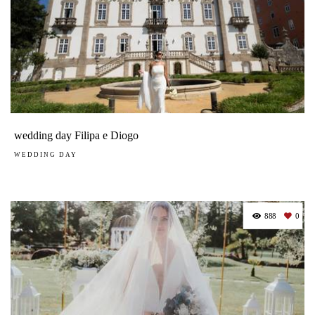
wedding day Filipa e Diogo
WEDDING DAY
888
0