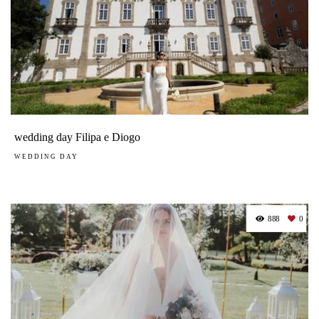
wedding day Filipa e Diogo
WEDDING DAY
888
0