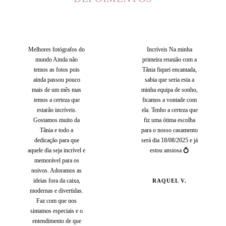
Melhores fotógrafos do
Incríveis Na minha
mundo Ainda não
primeira reunião com a
temos as fotos pois
Tânia fiquei encantada,
ainda passou pouco
sabia que seria esta a
mais de um mês mas
minha equipa de sonho,
temos a certeza que
ficamos a vontade com
estarão incríveis.
ela. Tenho a certeza que
Gostamos muito da
fiz uma ótima escolha
Tânia e todo a
para o nosso casamento
dedicação para que
será dia 18/08/2025 e já
aquele dia seja incrível e
estou ansiosa 💍
memorável para os
noivos. Adoramos as
ideias fora da caixa,
RAQUEL V.
modernas e divertidas.
Faz com que nos
sintamos especiais e o
entendimento de que